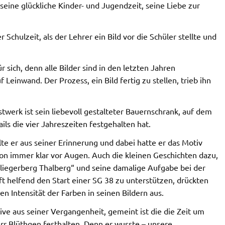
seine glückliche Kinder- und Jugendzeit, seine Liebe zur
Schulzeit, als der Lehrer ein Bild vor die Schüler stellte und
 sich, denn alle Bilder sind in den letzten Jahren
 Leinwand. Der Prozess, ein Bild fertig zu stellen, trieb ihn
stwerk ist sein liebevoll gestalteter Bauernschrank, auf dem
ails die vier Jahreszeiten festgehalten hat.
lte er aus seiner Erinnerung und dabei hatte er das Motiv
ion immer klar vor Augen. Auch die kleinen Geschichten dazu,
Fliegerberg Thalberg“ und seine damalige Aufgabe bei der
 helfend den Start einer SG 38 zu unterstützen, drückten
ken Intensität der Farben in seinen Bildern aus.
ve aus seiner Vergangenheit, gemeint ist die die Zeit um
rr Blüthgen festhalten. Denn er wusste – unsere