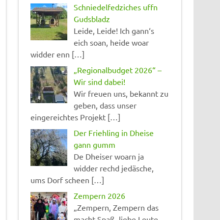
Schniedelfedziches uffn
Gudsbladz
Leide, Leide! Ich gann‘s
eich soan, heide woar
widder enn […]
„Regionalbudget 2026“ –
Wir sind dabei!
Wir freuen uns, bekannt zu
geben, dass unser
eingereichtes Projekt […]
Der Friehling in Dheise
gann gumm
De Dheiser woarn ja
widder rechd jedäsche,
ums Dorf scheen […]
Zempern 2026
„Zempern, Zempern das
macht Spaß, liebe Leute