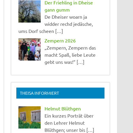
Der Friehling in Dheise
gann gumm
De Dheiser woarn ja
widder rechd jedäsche,
ums Dorf scheen […]
Zempern 2026
„Zempern, Zempern das
macht Spaß, liebe Leute
gebt uns was!“ […]
THEISA INFORMIERT
Helmut Blüthgen
Ein kurzes Porträt über
den Lehrer Helmut
Blüthgen; unser bis […]