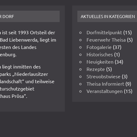
R DORF
AKTUELLES IN KATEGORIEN
 ist seit 1993 Ortsteil der
Dorfmittelpunkt
(15)
 Bad Liebenwerda, liegt im
Feuerwehr Theisa
(5)
sten des Landes
Fotogalerie
(37)
enburg.
Historisches
(1)
Neuigkeiten
(34)
 liegt inmitten des
Rezepte
(5)
parks „Niederlausitzer
Streuobstwiese
(3)
landschaft“ und teilweise
Theisa Informiert
(9)
turschutzgebiet
Veranstaltungen
(15)
thaus Prösa“.