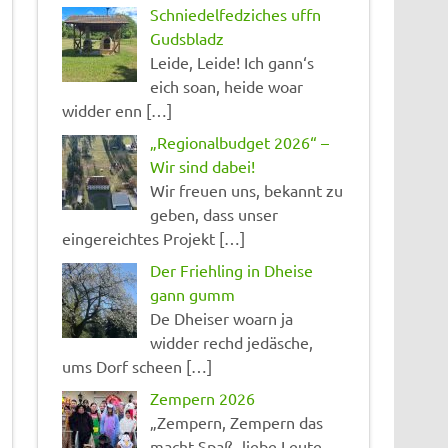
Schniedelfedziches uffn
Gudsbladz
Leide, Leide! Ich gann‘s
eich soan, heide woar
widder enn […]
„Regionalbudget 2026“ –
Wir sind dabei!
Wir freuen uns, bekannt zu
geben, dass unser
eingereichtes Projekt […]
Der Friehling in Dheise
gann gumm
De Dheiser woarn ja
widder rechd jedäsche,
ums Dorf scheen […]
Zempern 2026
„Zempern, Zempern das
macht Spaß, liebe Leute