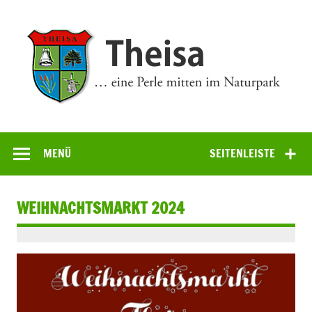
Zum
Inhalt
springen
Theisa
… eine Perle mitten im Naturpark
MENÜ
SEITENLEISTE
WEIHNACHTSMARKT 2024