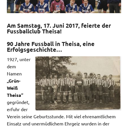
Am Samstag, 17. Juni 2017, feierte der
Fussballclub Theisa!
90 Jahre Fussball in Theisa, eine
Erfolgsgeschichte…
1927, unter
dem
Namen
„Grün-
Weiß
Theisa“
gegründet,
erfuhr der
Verein seine Geburtsstunde. Mit viel ehrenamtlichem
Einsatz und unermüdlichem Ehrgeiz wurden in der