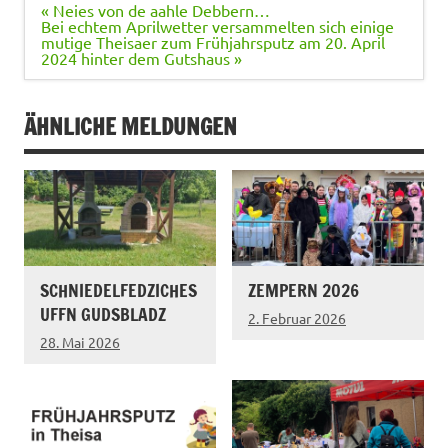
Beitragsnavigation
« Neies von de aahle Debbern…
Bei echtem Aprilwetter versammelten sich einige
mutige Theisaer zum Frühjahrsputz am 20. April
2024 hinter dem Gutshaus »
ÄHNLICHE MELDUNGEN
SCHNIEDELFEDZICHES
ZEMPERN 2026
UFFN GUDSBLADZ
2. Februar 2026
28. Mai 2026