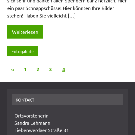
sich sehr und danken allen Spendern ganz herzlich. Hier
ein paar Schnappschüsse! Hier könnten Ihre Bilder
stehen! Haben Sie vielleicht […]
Weiterlesen
Fotogalerie
«
1
2
3
4
KONTAKT
Ortsvorsteherin
Sandra Lehmann
Liebenwerdaer Straße 31